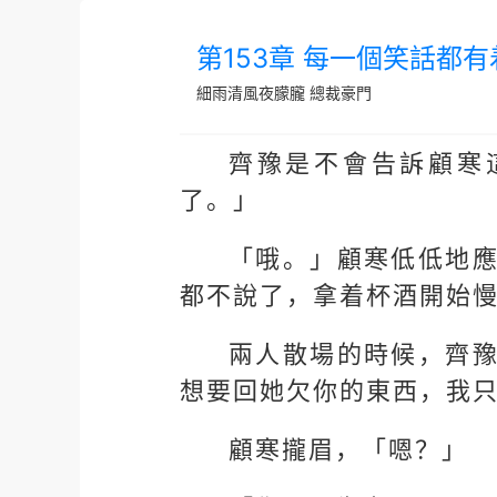
第153章 每一個笑話都
細雨清風夜朦朧
總裁豪門
齊豫是不會告訴顧寒
了。」
「哦。」顧寒低低地
都不說了，拿着杯酒開始
兩人散場的時候，齊
想要回她欠你的東西，我
顧寒攏眉，「嗯？」