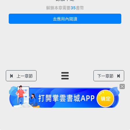
解鎖本章需要
35
書幣
去應用內閱讀
上一章節
下一章節