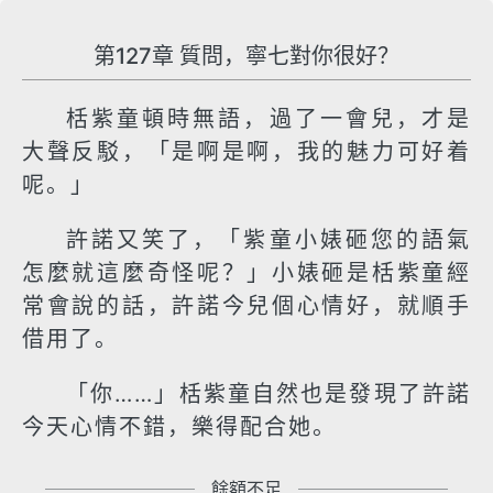
第127章 質問，寧七對你很好？
栝紫童頓時無語，過了一會兒，才是
大聲反駁，「是啊是啊，我的魅力可好着
呢。」
許諾又笑了，「紫童小婊砸您的語氣
怎麼就這麼奇怪呢？」小婊砸是栝紫童經
常會說的話，許諾今兒個心情好，就順手
借用了。
「你……」栝紫童自然也是發現了許諾
今天心情不錯，樂得配合她。
餘額不足