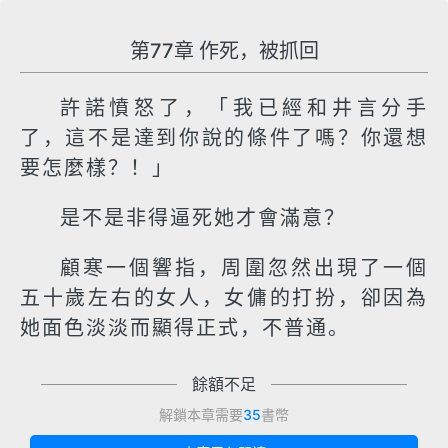
第77章 作死，被抓回
許諾憤怒了，「我已經和井言分手
了，這不是達到你說的條件了嗎？你還想
要怎麼樣？！」
是不是非得逼死她才會滿意？
顧寒一個響指，周圍忽然出現了一個
五十歲左右的女人，女傭的打扮，卻因為
她面色淡淡而顯得正式，不普通。
餘額不足
解鎖本章需要
35
書幣