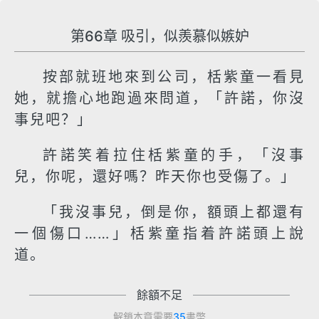
第66章 吸引，似羨慕似嫉妒
按部就班地來到公司，栝紫童一看見
她，就擔心地跑過來問道，「許諾，你沒
事兒吧？」
許諾笑着拉住栝紫童的手，「沒事
兒，你呢，還好嗎？昨天你也受傷了。」
「我沒事兒，倒是你，額頭上都還有
一個傷口……」栝紫童指着許諾頭上說
道。
餘額不足
解鎖本章需要
35
書幣