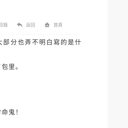
目錄
返回
首頁
大部分也弄不明白寫的是什
了包里。
討命鬼！