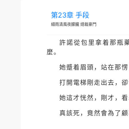
第23章 手段
細雨清風夜朦朧
總裁豪門
許諾從包里拿着那瓶
麼。
她蹙着眉頭，站在那愣
打開電梯剛走出去，卻
她這才恍然，剛才，看
真該死，竟然會為了顧