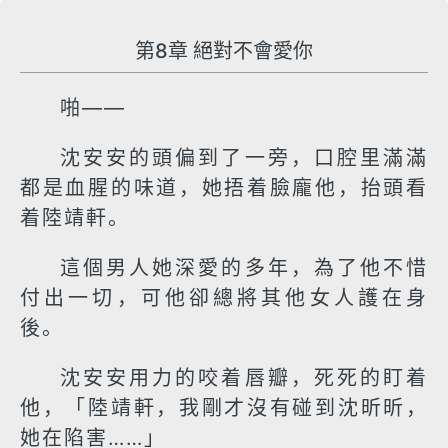
第8章 絕對不會愛你
啪——
沈安安的頭偏到了一旁，口腔里滿滿
都是血腥的味道，她捂着臉龐他，抬頭看
着陸靖軒。
這個男人她深愛的多年，為了他不惜
付出一切，可他卻總將其他女人護在身
後。
沈安安用力的咬着唇瓣，死死的盯着
他，「陸靖軒，我剛才沒有碰到沈昕昕，
她在陷害……」