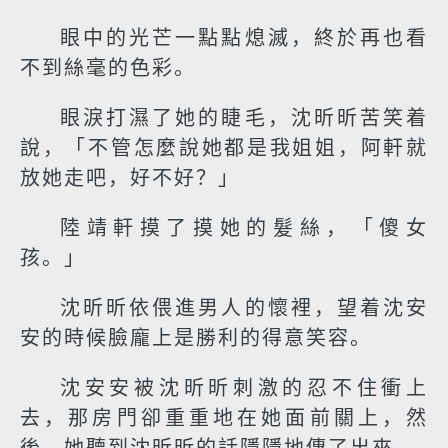
眼中的光芒一點點熄滅，終於再也看
不到絲毫的色彩。
眼淚打濕了她的睫毛，沈昕昕苦笑着
說，「不管怎麼說她都是我姐姐，阿軒就
放她走吧，好不好？」
陸靖軒摸了摸她的髮絲，「傻女
孩。」
沈昕昕依偎進男人的懷裡，望着沈安
安的時候臉龐上是勝利的得意笑容。
沈安安被沈昕昕刺激的忍不住衝上
去，那房門卻重重地在她面前關上，然