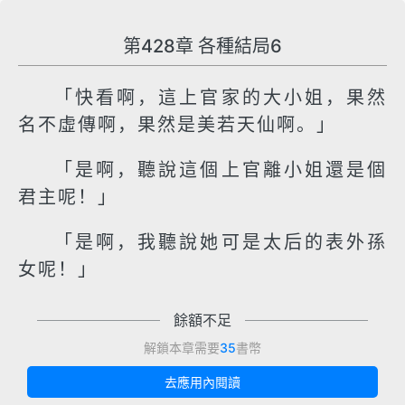
第428章 各種結局6
「快看啊，這上官家的大小姐，果然
名不虛傳啊，果然是美若天仙啊。」
「是啊，聽說這個上官離小姐還是個
君主呢！」
「是啊，我聽說她可是太后的表外孫
女呢！」
餘額不足
解鎖本章需要
35
書幣
去應用內閱讀