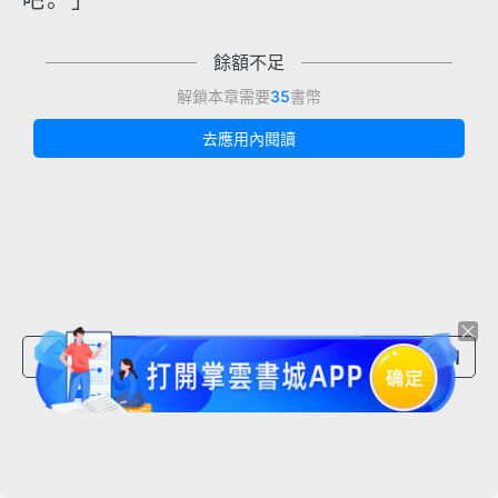
吧。」
餘額不足
解鎖本章需要
35
書幣
去應用內閱讀
上一章節
下一章節