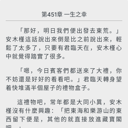
第451章 一生之幸
「那好，明日我們便出發去東荒。」
安木槿這話說出來倒是比之前說出來，輕
鬆了太多了，只要有君臨天在，安木槿心
中就覺得踏實了很多。
「嗯，今日賓客們都送來了大禮，你
不妨還是好好的看看吧。」君臨天轉身望
着快堆滿半個屋子的禮物盒子。
這禮物吧，常年都是大同小異，安木
槿沒有什麼興趣：「把東海和樂游山的東
西留下便是，其他的就直接放進藏寶閣