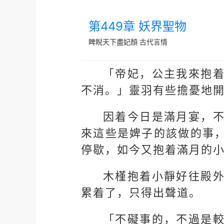
第449章 妖界聖物
睥睨天下盡妃顏
古代言情
「帝妃，公主我來抱
不消。」靈羽有些擔憂地
因着今日是滿月宴，
來這些是婢子的該做的事
停歇，如今又抱着滿月的
木槿抱着小靜好往殿
累着了，只得出聲道。
「不礙事的，不過是