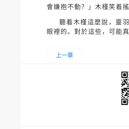
會嫌抱不動？」木槿笑着
聽着木槿這麼說，靈
眼裡的。對於這些，可能
上一章