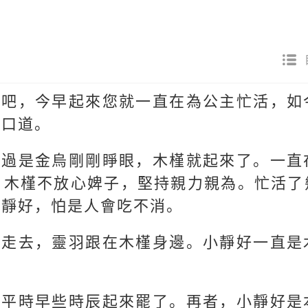
着吧，今早起來您就一直在為公主忙活，如
開口道。
不過是金烏剛剛睜眼，木槿就起來了。一直
，木槿不放心婢子，堅持親力親為。忙活了
小靜好，怕是人會吃不消。
外走去，靈羽跟在木槿身邊。小靜好一直是
較平時早些時辰起來罷了。再者，小靜好是