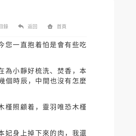
目錄
返回
首頁
今您一直抱着怕是會有些吃
在為小靜好梳洗、焚香，本
幾個時辰，中間也沒有怎麼
木槿照顧着，靈羽唯恐木槿
本妃身上掉下來的肉，我還