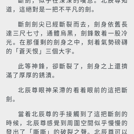
斷劍，似乎在深深的嘆息。北辰尊知
道，這絕對是一把不平凡的劍。
斷劍劍尖已經斷裂而去，劍身依舊長
達三尺七寸，通體烏黑，劍鋒散着一股冷
光。在那僅剩的劍身之中，刻着氣勢磅礴
的「蒼天恨」三個大字。
此等神鋒，卻斷裂了，劍身之上還擠
滿了厚厚的銹漬。
北辰尊眼神呆滯的看着眼前的這把斷
劍。
當着北辰尊的手接觸到了這把斷劍的
時候，北辰尊感覺到周圍空間似乎慢慢的
發出了「嘶嘶」的破裂之聲。北辰尊可以