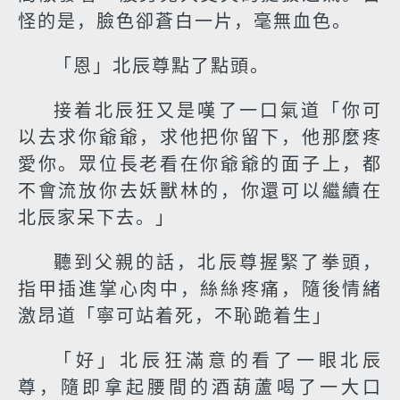
怪的是，臉色卻蒼白一片，毫無血色。
「恩」北辰尊點了點頭。
接着北辰狂又是嘆了一口氣道「你可
以去求你爺爺，求他把你留下，他那麼疼
愛你。眾位長老看在你爺爺的面子上，都
不會流放你去妖獸林的，你還可以繼續在
北辰家呆下去。」
聽到父親的話，北辰尊握緊了拳頭，
指甲插進掌心肉中，絲絲疼痛，隨後情緒
激昂道「寧可站着死，不恥跪着生」
「好」北辰狂滿意的看了一眼北辰
尊，隨即拿起腰間的酒葫蘆喝了一大口