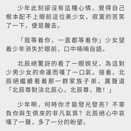
少年此刻卻沒有這種心情，覺得自己
根本配不上眼前這位美少女，寂寞的苦笑
了一下，便是離去。
「我等着你，一直都等着你」少女望
着少年消失於眼前，口中喃喃自語。
北辰絕驚訝的看了一眼婉兒，為這對
少男少女的命運而嘆了一口氣。接着，北
辰絕繼續看着那一群家族子弟，厲聲道
「北辰尊對決北辰心，北辰尊，敗！」
少年啊，何時你才能發光發亮？不辜
負你與生俱來的非凡氣質？北辰絕心中哀
嘆了一聲，多了一分的盼望。