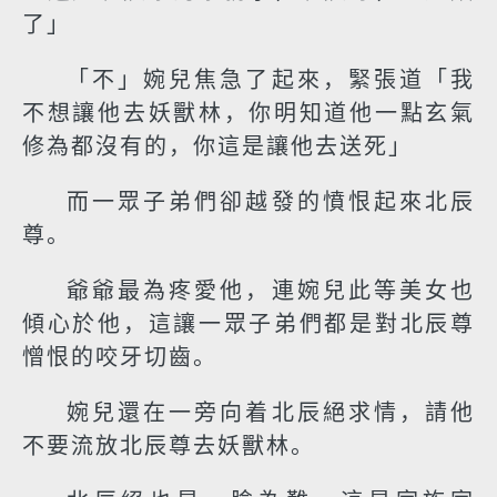
了」
「不」婉兒焦急了起來，緊張道「我
不想讓他去妖獸林，你明知道他一點玄氣
修為都沒有的，你這是讓他去送死」
而一眾子弟們卻越發的憤恨起來北辰
尊。
爺爺最為疼愛他，連婉兒此等美女也
傾心於他，這讓一眾子弟們都是對北辰尊
憎恨的咬牙切齒。
婉兒還在一旁向着北辰絕求情，請他
不要流放北辰尊去妖獸林。