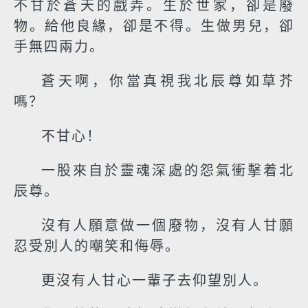
不甘於蒼天的戲弄。生於世家，卻是廢
物。給他良緣，卻是不得。生做男兒，卻
手無四兩力。
蒼天啊，你當真視我北辰尊如草芥
嗎？
不甘心！
一股來自於靈魂深處的怨氣衝擊着北
辰尊。
沒有人願意做一個廢物，沒有人甘願
忍受別人的嘲笑和侮辱。
更沒有人甘心一輩子去仰望別人。