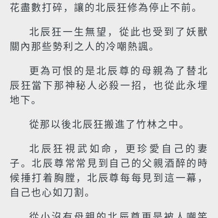
花盡數打碎，讓的北辰狂修為停止不前。
北辰狂一生無望，從此也受到了妖獸
關內那些勢利之人的冷嘲熱諷。
更為可恨的是北辰尊的母親為了替北
辰狂當下那神秘人必殺一招，也從此永埋
地下。
從那以後北辰狂搬進了竹林之中。
北辰狂視武如命，更珍愛自己的妻
子。北辰尊常常見到自己的父親酒醉的時
候捶打着胸膛，北辰尊每每見到這一幕，
自己也心如刀割。
從小沒有母親的北辰尊更是被人嘲笑