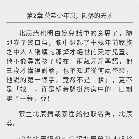
第2章 莫欺少年窮，隕落的天才
北辰絕也明白婉兒話中的意思了，隨
即嘆了幾口氣，腦中想起了十幾年前家族
之中人人稱嘆的那驚才絕世的天才兒童。
他不像尋常孩子般在一兩歲牙牙學語，他
三歲才懂得說話，也不知道從何處學來，
他說的第一個字，竟然不是「爹」，更不
是「娘」，而是望着懸掛於房中的一口劍
嚷了一聲，尊！
家主北辰獨戰索性給他取名為，北辰
尊。