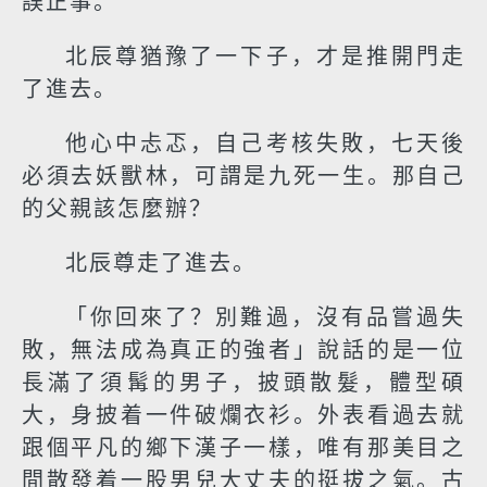
誤正事。
北辰尊猶豫了一下子，才是推開門走
了進去。
他心中忐忑，自己考核失敗，七天後
必須去妖獸林，可謂是九死一生。那自己
的父親該怎麼辦？
北辰尊走了進去。
「你回來了？別難過，沒有品嘗過失
敗，無法成為真正的強者」說話的是一位
長滿了須髯的男子，披頭散髮，體型碩
大，身披着一件破爛衣衫。外表看過去就
跟個平凡的鄉下漢子一樣，唯有那美目之
間散發着一股男兒大丈夫的挺拔之氣。古