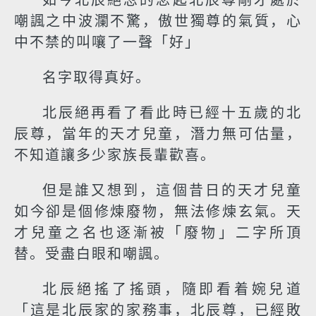
如今北辰絕忽的念起北辰尊剛才處於
嘲諷之中波瀾不驚，傲世獨尊的氣質，心
中不禁的叫嚷了一聲「好」
名字取得真好。
北辰絕再看了看此時已經十五歲的北
辰尊，當年的天才兒童，潛力無可估量，
不知道讓多少家族長輩歡喜。
但是誰又想到，這個昔日的天才兒童
如今卻是個修煉廢物，無法修煉玄氣。天
才兒童之名也逐漸被「廢物」二字所頂
替。受盡白眼和嘲諷。
北辰絕搖了搖頭，隨即看着婉兒道
「這是北辰家的家務事，北辰尊，已經敗