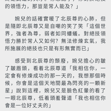
的領悟力，那豈是常人能及？」
婉兒的話確實暖了北辰尊的心肺，但
是隨即北辰尊又是自嘲的笑了笑「這個世
界，強者為尊，弱者如同螻蟻。對絕技領
悟力勝於常人又如何？無法修煉玄氣，我
所施展的絕技也只是有形無實而已」
感受到北辰尊的頹廢，婉兒擔心的皺
了皺眉頭，看着北辰尊道「我相信你，一
定會有修煉成功的那一天的，我想那個時
候，你會是這個天地間最為閃亮的一顆新
星」說到這裡，婉兒又是臉色紅暈的看了
一眼北辰尊，低着頭羞聲道「我也相信你
會是一位好丈夫的」