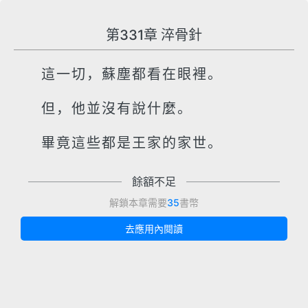
第331章 淬骨針
這一切，蘇塵都看在眼裡。
但，他並沒有說什麼。
畢竟這些都是王家的家世。
餘額不足
解鎖本章需要
35
書幣
去應用內閱讀