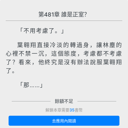
第481章 誰是正室？
「不用考慮了。」
葉翱翔直接冷淡的轉過身，讓林塵的
心裡不禁一沉，這個態度，考慮都不考慮
了？看來，他終究是沒有辦法說服葉翱翔
了。
「那……」
餘額不足
解鎖本章需要
35
書幣
去應用內閱讀