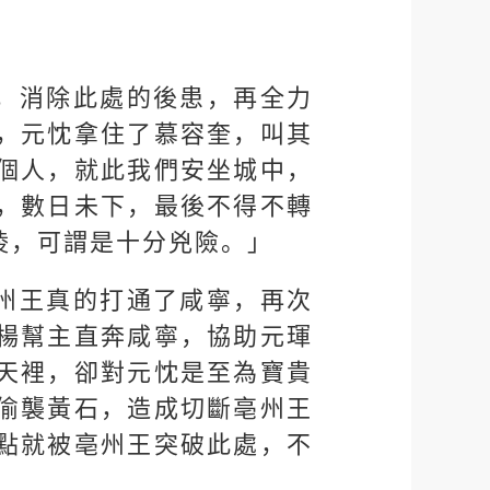
，消除此處的後患，再全力
，元忱拿住了慕容奎，叫其
個人，就此我們安坐城中，
，數日未下，最後不得不轉
陵，可謂是十分兇險。」
州王真的打通了咸寧，再次
楊幫主直奔咸寧，協助元琿
天裡，卻對元忱是至為寶貴
偷襲黃石，造成切斷亳州王
點就被亳州王突破此處，不