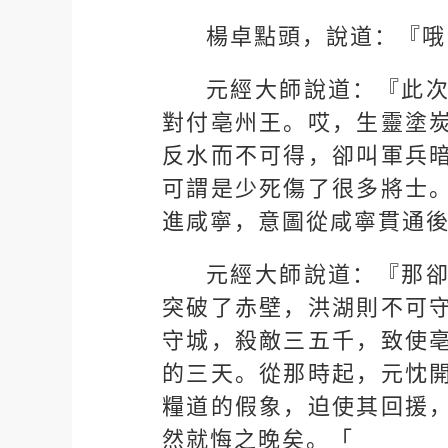
楊卓點頭，說道：『哦
元經大師說道：『此
對付亳州王。哎，生靈塗
反水而不可得，卻叫軍兵
可謂是少死傷了很多將士
進咸寧，意圖從咸寧貫通
元經大師說道：『那
突破了赤壁，洪湖則不可
守城，殺敵三五千，致使
的三天。從那時起，元忱
糧道的假象，迫使其回援
然就悔之晚矣。「