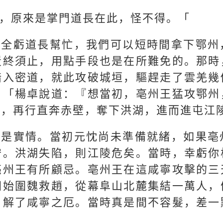
，原來是掌門道長在此，怪不得。「
次全虧道長幫忙，我們可以短時間拿下鄂州
炭終須止，用點手段也是在所難免的。那時
暗入密道，就此攻破城垣，驅趕走了雲羌幾
。「楊卓說道：『想當初，亳州王猛攻鄂州
後，再行直奔赤壁，奪下洪湖，進而進屯江
卻是實情。當初元忱尚未準備就緒，如果亳
守。洪湖失陷，則江陵危矣。當時，幸虧你
亳州王有所顧忌。亳州王在這咸寧攻擊的三
開始圍魏救趙，從幕阜山北麓集結一萬人，
，解了咸寧之厄。當時真是間不容髮，差一