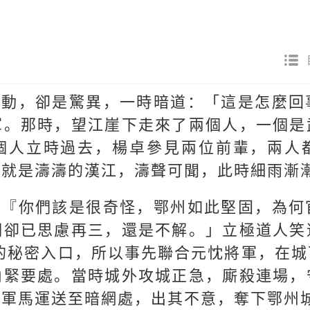
調動，卻是驚異，一時暗道：「這是怎麼回
軍。那時，望江崖下走來了兩個人，一個是
個人立時過去，楊卓參見兩位前輩，兩人
處就是濤濤的漢江，濤聲可聞，此時細雨漸
：『你們該是很奇怪，鄂州如此堅固，為何
們卻已思慮再三，還是不解。」立極道人笑
的秘密入口，所以事先聯合元忱將軍，在
內緊要處。當時城外攻城正急，廝殺連場，
將軍馬運送至暗網處，出其不意，奪下鄂州