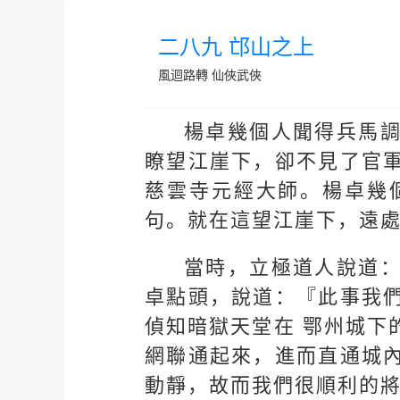
二八九 邙山之上
風迴路轉
仙俠武俠
楊卓幾個人聞得兵馬
瞭望江崖下，卻不見了官
慈雲寺元經大師。楊卓幾
句。就在這望江崖下，遠
當時，立極道人說道
卓點頭，說道：『此事我
偵知暗獄天堂在 鄂州城下
網聯通起來，進而直通城
動靜，故而我們很順利的