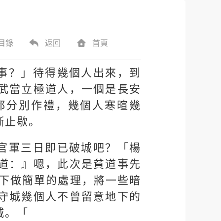
目錄
返回
首頁
事？」待得幾個人出來，到
武當立極道人，一個是長安
都分別作禮，幾個人寒暄幾
漸止歇。
官軍三日即已破城吧？「楊
道：』嗯，此次是貧道事先
城下做簡單的處理，將一些暗
守城幾個人不曾留意地下的
城。「