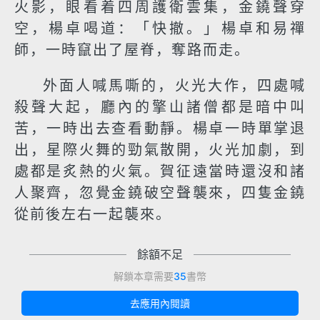
火影，眼看着四周護衛雲集，金鐃聲穿
空，楊卓喝道：「快撤。」楊卓和易禪
師，一時竄出了屋脊，奪路而走。
外面人喊馬嘶的，火光大作，四處喊
殺聲大起，廳內的擎山諸僧都是暗中叫
苦，一時出去查看動靜。楊卓一時單掌退
出，星際火舞的勁氣散開，火光加劇，到
處都是炙熱的火氣。賀征遠當時還沒和諸
人聚齊，忽覺金鐃破空聲襲來，四隻金鐃
從前後左右一起襲來。
餘額不足
解鎖本章需要
35
書幣
去應用內閱讀