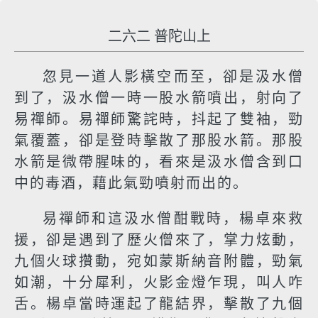
二六二 普陀山上
忽見一道人影橫空而至，卻是汲水僧
到了，汲水僧一時一股水箭噴出，射向了
易禪師。易禪師驚詫時，抖起了雙袖，勁
氣覆蓋，卻是登時擊散了那股水箭。那股
水箭是微帶腥味的，看來是汲水僧含到口
中的毒酒，藉此氣勁噴射而出的。
易禪師和這汲水僧酣戰時，楊卓來救
援，卻是遇到了歷火僧來了，掌力炫動，
九個火球攢動，宛如蒙斯納音附體，勁氣
如潮，十分犀利，火影金燈乍現，叫人咋
舌。楊卓當時運起了龍結界，擊散了九個