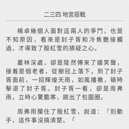
二三四 地宮惡戰
楊卓幾個人面對這兩人的爭鬥，也是
不知原因，看來是封子胥和冷焦艷接觸
過，才導致了殷紅雪的猜疑之心。
叢林深處，卻是陡然傳來了嬉笑聲，
接着是個老者，從樹冠上落下，到了封子
胥面前，一招輝煌天雨，如風播撒，頓時
擊退了封子胥。封子胥一看，卻是周弗
雨，立時心驚膽寒，跳出了包圍圈。
周弗雨攔住了殷紅雪，說道：『別動
手，這件事沒搞清楚。「