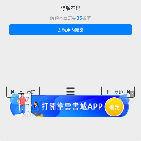
餘額不足
解鎖本章需要
35
書幣
去應用內閱讀
上一章節
下一章節