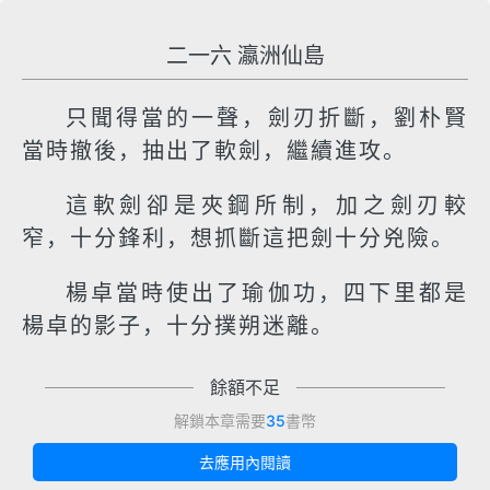
二一六 瀛洲仙島
只聞得當的一聲，劍刃折斷，劉朴賢
當時撤後，抽出了軟劍，繼續進攻。
這軟劍卻是夾鋼所制，加之劍刃較
窄，十分鋒利，想抓斷這把劍十分兇險。
楊卓當時使出了瑜伽功，四下里都是
楊卓的影子，十分撲朔迷離。
餘額不足
解鎖本章需要
35
書幣
去應用內閱讀