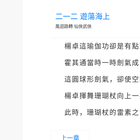
二一二 遊蕩海上
風迴路轉
仙俠武俠
楊卓這瑜伽功卻是有點
霍其通當時一時劍氣成
這圓球形劍氣，卻使空
楊卓揮舞珊瑚杖向上一
此時，珊瑚杖的雷素之
上一章