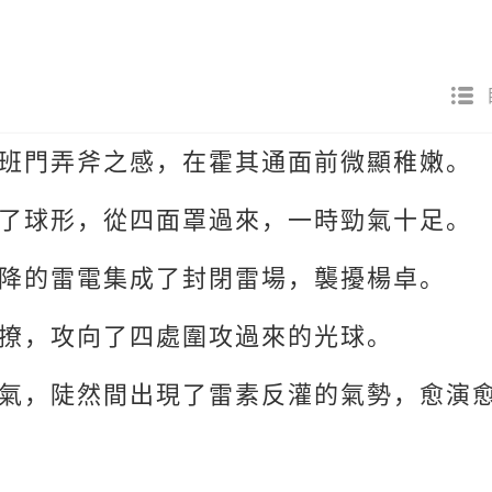
班門弄斧之感，在霍其通面前微顯稚嫩。
了球形，從四面罩過來，一時勁氣十足。
降的雷電集成了封閉雷場，襲擾楊卓。
撩，攻向了四處圍攻過來的光球。
氣，陡然間出現了雷素反灌的氣勢，愈演