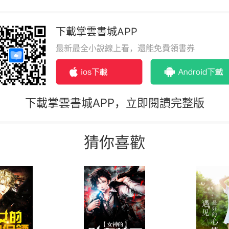
下載掌雲書城APP
最新最全小說線上看，還能免費領書券
下載掌雲書城APP，立即閱讀完整版
猜你喜歡