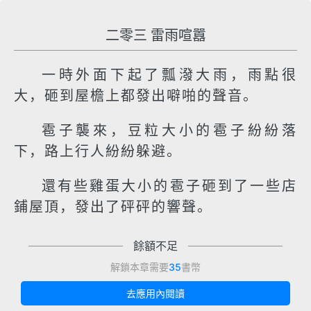
二零三 雷雨喧囂
一時外面下起了瓢潑大雨，雨點很
大，砸到屋檐上都發出噼啪的聲音。
雹子襲來，豆粒大小的雹子紛紛落
下，路上行人紛紛躲避。
還有些雞蛋大小的雹子砸到了一些店
鋪屋頂，發出了砰砰的響聲。
餘額不足
解鎖本章需要
35
書幣
去應用內閱讀