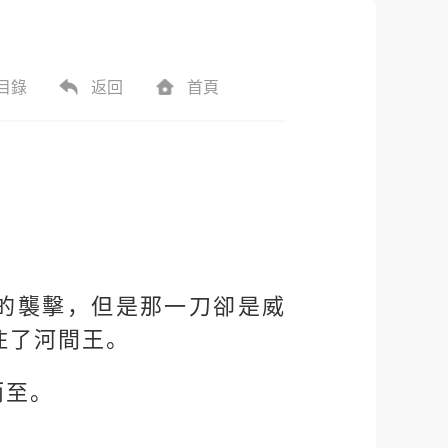
目錄
返回
首頁
。
的襲擊，但是那一刀卻是威
住了河間王。
而至。