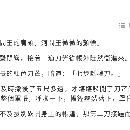
間王的肩頭，河間王微微的顫慄。
聲悶響，接着一道刀光從帳外陡然衝進來
長的紅色刀芒，暗道：「七步斷魂刀。」
，及時撤後了五尺多遠，才堪堪躲開了刀芒
了整個軍帳，呼啦一下，帳篷赫然落下，罩
不及拔劍砍開身上的帳篷，那第二刀接踵