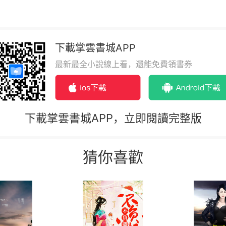
下載掌雲書城APP
最新最全小說線上看，還能免費領書券
下載掌雲書城APP，立即閱讀完整版
猜你喜歡