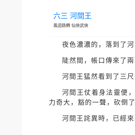
六三 河間王
風迴路轉
仙俠武俠
夜色濃濃的，落到了河
陡然間，帳口傳來了兩
河間王猛然看到了三尺
河間王仗着身法靈便
力奇大，豁的一聲，砍倒
河間王詫異時，已經來