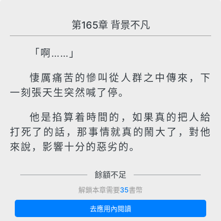
第165章 背景不凡
「啊……」
悽厲痛苦的慘叫從人群之中傳來，下
一刻張天生突然喊了停。
他是掐算着時間的，如果真的把人給
打死了的話，那事情就真的鬧大了，對他
來說，影響十分的惡劣的。
餘額不足
解鎖本章需要
35
書幣
去應用內閱讀