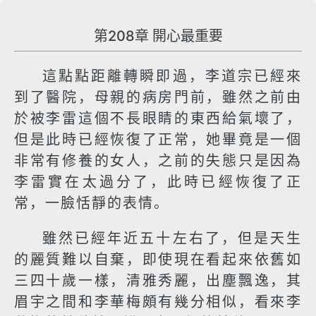
第208章 開心最重要
這點點距離轉瞬即過，李道宗已經來
到了醫院，母親的病房門前，雖然之前由
於被李雷這個不長眼睛的東西給氣壞了，
但是此時已經恢復了正常，她畢竟是一個
非常有修養的女人，之前的失態只是因為
李雷實在太過分了，此時已經恢復了正
常，一臉恬靜的表情。
雖然已經年近五十左右了，但是天生
的麗質難以自棄，即使現在看起來依舊如
三四十歲一樣，清雅秀麗，出塵飄逸，其
眉宇之間和李華梅頗有幾分相似，看來李