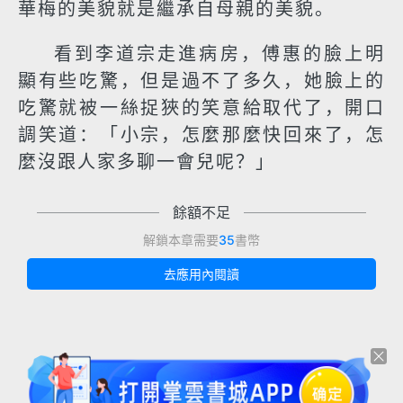
華梅的美貌就是繼承自母親的美貌。
看到李道宗走進病房，傅惠的臉上明
顯有些吃驚，但是過不了多久，她臉上的
吃驚就被一絲捉狹的笑意給取代了，開口
調笑道：「小宗，怎麼那麼快回來了，怎
麼沒跟人家多聊一會兒呢？」
餘額不足
解鎖本章需要
35
書幣
去應用內閱讀