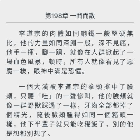
第198章 一鬨而散
李道宗的肉體如同鋼鐵一般堅硬無
比，他的力量如同深淵一般，深不見底，
他手一揮，腳一踢，就像在人群掀起了一
場血色風暴，頓時，所有人就像看見了惡
魔一樣，眼神中滿是恐懼。
一個大漢被李道宗的拳頭擦中了臉
頰，只聽「哇」的一聲慘叫，他的臉頰就
像一群野獸踩過了一樣，牙齒全部都掉了
個精光，隨後臉頰腫得如同一個豬頭一
樣，他下半輩子就只能吃稀飯了，別的他
是想都別想了。