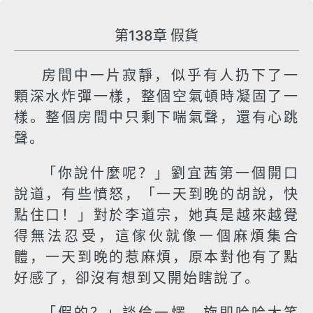
第138章 假貨
房間中一片寂靜，似乎有人扔下了一
顆深水炸彈一樣，整個空氣頓時凝固了一
樣。整個房間中只剩下喘氣聲，還有心跳
聲。
「你說什麼呢？」劉宜茜第一個開口
說道，有些憤怒，「一天到晚的胡說，快
點住口！」對於李道宗，她真是越來越覺
得無法忍受，這傢伙就像一個麻煩集合
體，一天到晚的惹麻煩，原本對他有了點
好感了，卻沒有想到又開始瞎說了。