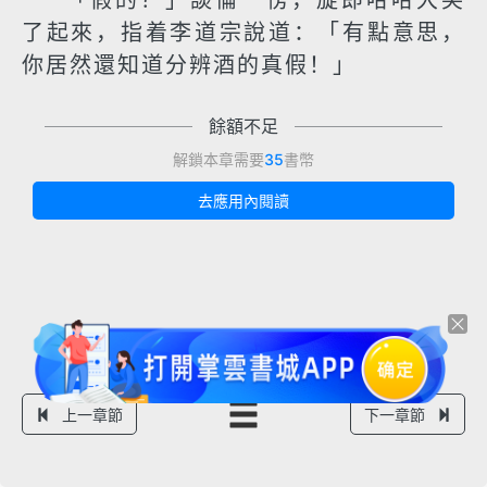
「假的？」談倫一愣，旋即哈哈大笑
了起來，指着李道宗說道：「有點意思，
你居然還知道分辨酒的真假！」
餘額不足
解鎖本章需要
35
書幣
去應用內閱讀
上一章節
下一章節