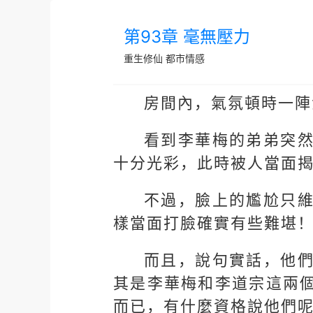
第93章 毫無壓力
重生修仙
都市情感
房間內，氣氛頓時一陣
看到李華梅的弟弟突
十分光彩，此時被人當面
不過，臉上的尷尬只
樣當面打臉確實有些難堪
而且，說句實話，他
其是李華梅和李道宗這兩
而已，有什麼資格說他們