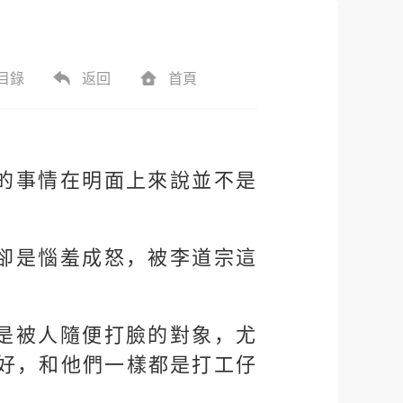
目錄
返回
首頁
的事情在明面上來說並不是
卻是惱羞成怒，被李道宗這
是被人隨便打臉的對象，尤
好，和他們一樣都是打工仔