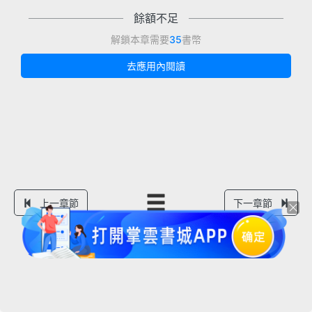
餘額不足
解鎖本章需要
35
書幣
去應用內閱讀
上一章節
下一章節