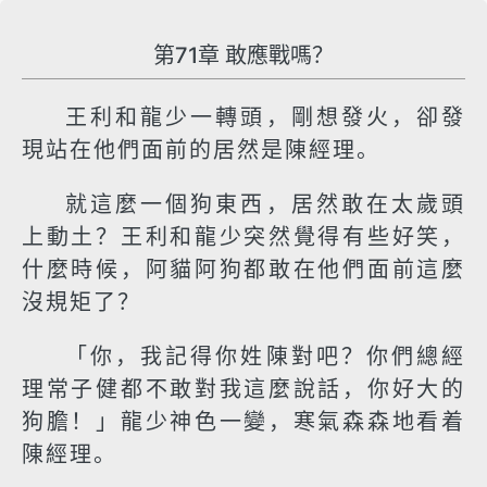
第71章 敢應戰嗎？
王利和龍少一轉頭，剛想發火，卻發
現站在他們面前的居然是陳經理。
就這麼一個狗東西，居然敢在太歲頭
上動土？王利和龍少突然覺得有些好笑，
什麼時候，阿貓阿狗都敢在他們面前這麼
沒規矩了？
「你，我記得你姓陳對吧？你們總經
理常子健都不敢對我這麼說話，你好大的
狗膽！」龍少神色一變，寒氣森森地看着
陳經理。