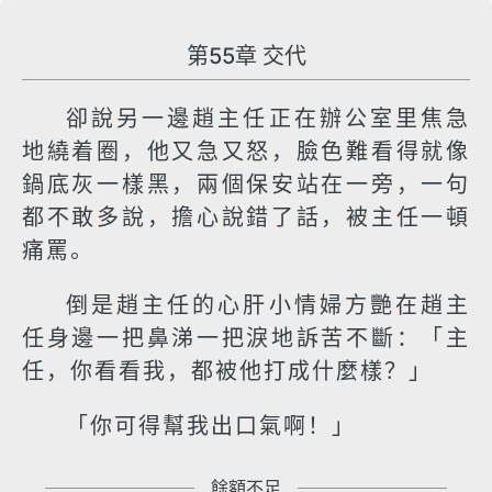
第55章 交代
卻說另一邊趙主任正在辦公室里焦急
地繞着圈，他又急又怒，臉色難看得就像
鍋底灰一樣黑，兩個保安站在一旁，一句
都不敢多說，擔心說錯了話，被主任一頓
痛罵。
倒是趙主任的心肝小情婦方艷在趙主
任身邊一把鼻涕一把淚地訴苦不斷：「主
任，你看看我，都被他打成什麼樣？」
「你可得幫我出口氣啊！」
餘額不足