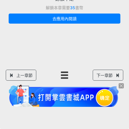
解鎖本章需要
35
書幣
去應用內閱讀
上一章節
下一章節