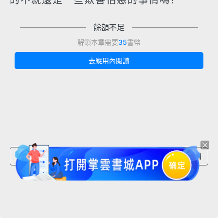
的不就還是一些欺善怕惡的事情嗎？
餘額不足
解鎖本章需要
35
書幣
去應用內閱讀
上一章節
下一章節