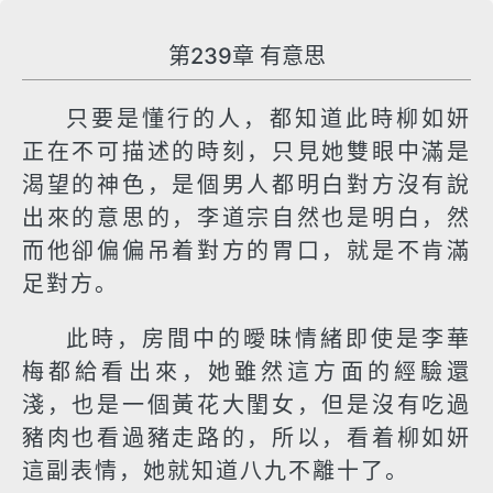
第239章 有意思
只要是懂行的人，都知道此時柳如妍
正在不可描述的時刻，只見她雙眼中滿是
渴望的神色，是個男人都明白對方沒有說
出來的意思的，李道宗自然也是明白，然
而他卻偏偏吊着對方的胃口，就是不肯滿
足對方。
此時，房間中的曖昧情緒即使是李華
梅都給看出來，她雖然這方面的經驗還
淺，也是一個黃花大閨女，但是沒有吃過
豬肉也看過豬走路的，所以，看着柳如妍
這副表情，她就知道八九不離十了。