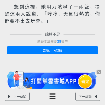
想到這裡，她用力咳嗽了一兩聲，提
醒這兩人說道：「哼哼，天氣很熱的，你
們要不出去玩會。」
餘額不足
解鎖本章需要
35
書幣
去應用內閱讀
上一章節
下一章節