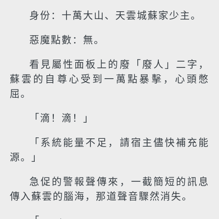
身份：十萬大山、天雲城蘇家少主。
惡魔點數：無。
看見屬性面板上的廢「廢人」二字，
蘇雲的自尊心受到一萬點暴擊，心頭憋
屈。
「滴！滴！」
「系統能量不足，請宿主儘快補充能
源。」
急促的警報聲傳來，一截簡短的訊息
傳入蘇雲的腦海，那道聲音驟然消失。