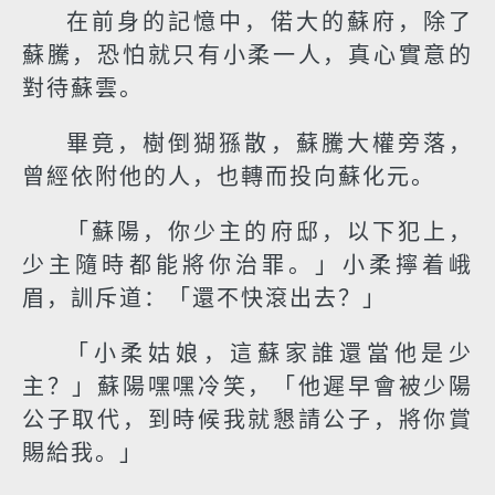
在前身的記憶中，偌大的蘇府，除了
蘇騰，恐怕就只有小柔一人，真心實意的
對待蘇雲。
畢竟，樹倒猢猻散，蘇騰大權旁落，
曾經依附他的人，也轉而投向蘇化元。
「蘇陽，你少主的府邸，以下犯上，
少主隨時都能將你治罪。」小柔擰着峨
眉，訓斥道：「還不快滾出去？」
「小柔姑娘，這蘇家誰還當他是少
主？」蘇陽嘿嘿冷笑，「他遲早會被少陽
公子取代，到時候我就懇請公子，將你賞
賜給我。」