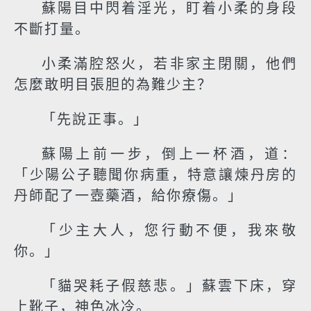
蘇陽目中閃着淫光，盯着小柔的身段
不斷打量。
小柔滿腔怒火，若非家主閉關，他們
怎麼敢明目張胆的為難少主？
「先說正事。」
蘇陽上前一步，倒上一杯酒，道：
「少陽公子聽聞你病重，特意讓煉丹房的
丹師配了一壺藥酒，給你療傷。」
「少主大人，您行動不便，我來敬
你。」
「貓哭耗子假慈悲。」蘇雲下床，穿
上靴子，神色冰冷。