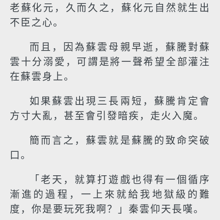
老蘇化元，久而久之，蘇化元自然就生出
不臣之心。
而且，因為蘇雲母親早逝，蘇騰對蘇
雲十分溺愛，可謂是將一聲希望全部灌注
在蘇雲身上。
如果蘇雲出現三長兩短，蘇騰肯定會
方寸大亂，甚至會引發暗疾，走火入魔。
簡而言之，蘇雲就是蘇騰的致命突破
口。
「老天，就算打遊戲也得有一個循序
漸進的過程，一上來就給我地獄級的難
度，你是要玩死我啊？」秦雲仰天長嘆。