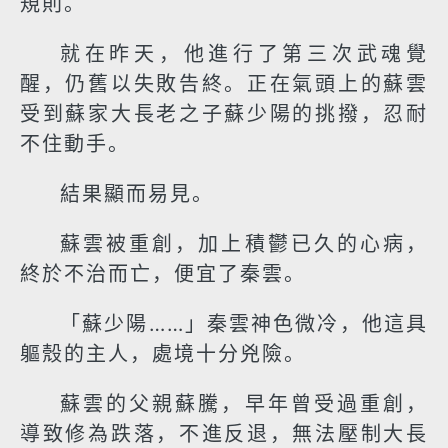
規則。
就在昨天，他進行了第三次武魂覺
醒，仍舊以失敗告終。正在氣頭上的蘇雲
受到蘇家大長老之子蘇少陽的挑撥，忍耐
不住動手。
結果顯而易見。
蘇雲被重創，加上積鬱已久的心病，
終於不治而亡，便宜了秦雲。
「蘇少陽……」秦雲神色微冷，他這具
軀殼的主人，處境十分兇險。
蘇雲的父親蘇騰，早年曾受過重創，
導致修為跌落，不進反退，無法壓制大長