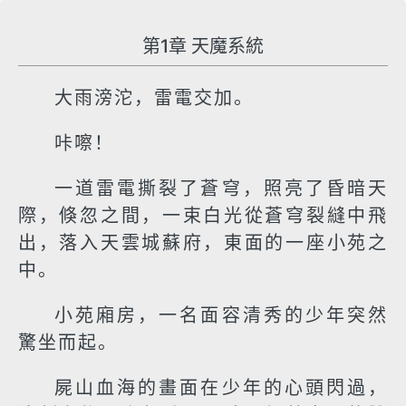
第1章 天魔系統
大雨滂沱，雷電交加。
咔嚓！
一道雷電撕裂了蒼穹，照亮了昏暗天
際，倏忽之間，一束白光從蒼穹裂縫中飛
出，落入天雲城蘇府，東面的一座小苑之
中。
小苑廂房，一名面容清秀的少年突然
驚坐而起。
屍山血海的畫面在少年的心頭閃過，