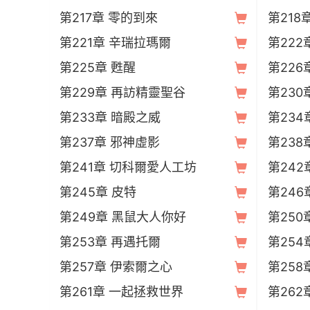
第217章 零的到來
第218
第221章 辛瑞拉瑪爾
第222
第225章 甦醒
第22
第229章 再訪精靈聖谷
第23
第233章 暗殿之威
第234
第237章 邪神虛影
第238
第241章 切科爾愛人工坊
第242
第245章 皮特
第246
第249章 黑鼠大人你好
第250
第253章 再遇托爾
第254
第257章 伊索爾之心
第258
第261章 一起拯救世界
第262