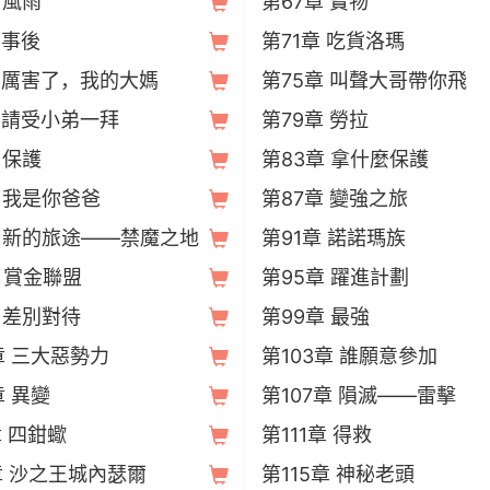
 風雨
第67章 寶物
 事後
第71章 吃貨洛瑪
章 厲害了，我的大媽
第75章 叫聲大哥帶你飛
章 請受小弟一拜
第79章 勞拉
 保護
第83章 拿什麼保護
 我是你爸爸
第87章 變強之旅
章 新的旅途——禁魔之地
第91章 諾諾瑪族
 賞金聯盟
第95章 躍進計劃
 差別對待
第99章 最強
章 三大惡勢力
第103章 誰願意參加
章 異變
第107章 隕滅——雷擊
章 四鉗蠍
第111章 得救
章 沙之王城內瑟爾
第115章 神秘老頭