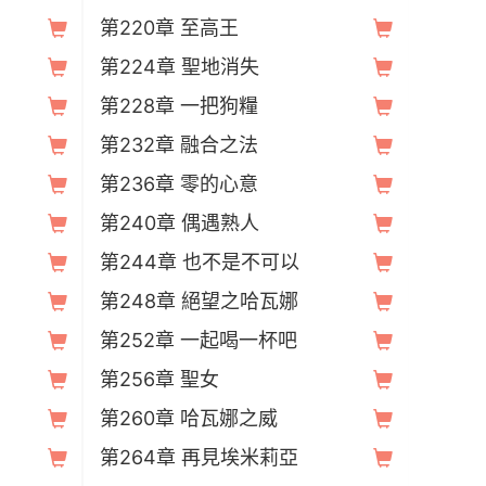
第220章 至高王
第224章 聖地消失
第228章 一把狗糧
第232章 融合之法
第236章 零的心意
第240章 偶遇熟人
第244章 也不是不可以
第248章 絕望之哈瓦娜
第252章 一起喝一杯吧
第256章 聖女
第260章 哈瓦娜之威
第264章 再見埃米莉亞