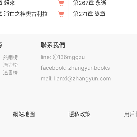
章 歸來
第267章 永逝
0章 消亡之神奧古利拉
第271章 終章
榜
聯系我們
line: @136mggzu
熱銷榜
潛力榜
facebook: zhangyunbooks
追書榜
mail: lianxi@zhangyun.com
網站地圖
隱私政策
用戶