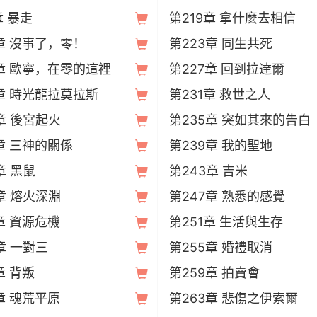
章 暴走
第219章 拿什麼去相信
章 沒事了，零！
第223章 同生共死
6章 歐寧，在零的這裡
第227章 回到拉達爾
0章 時光龍拉莫拉斯
第231章 救世之人
章 後宮起火
第235章 突如其來的告白
章 三神的關係
第239章 我的聖地
章 黑鼠
第243章 吉米
章 熔火深淵
第247章 熟悉的感覺
章 資源危機
第251章 生活與生存
章 一對三
第255章 婚禮取消
章 背叛
第259章 拍賣會
章 魂荒平原
第263章 悲傷之伊索爾