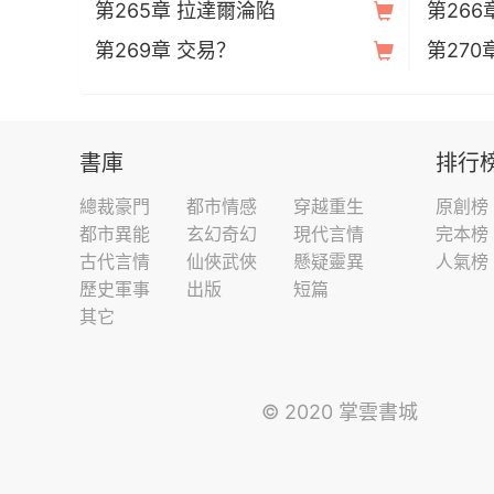
第265章 拉達爾淪陷
第266
第269章 交易？
第27
書庫
排行
總裁豪門
都市情感
穿越重生
原創榜
都市異能
玄幻奇幻
現代言情
完本榜
古代言情
仙俠武俠
懸疑靈異
人氣榜
歷史軍事
出版
短篇
其它
© 2020 掌雲書城