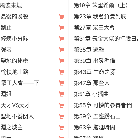
 風波未熄
第19章 笨蛋希爾（上）
 最後的晚餐
第23章 我會負責到底
 制止
第27章 眾王大會
 修煉小分隊
第31章 氪金大佬的打臉日
 強者
第35章 逃離
 聖地的秘密
第39章 出發準備
章 愉快地上路
第43章 生命之源
章 眾王大會——下
第47章 那些人
 淵姐
第51章 小插曲
 天才VS天才
第55章 可憐的參賽者們
章 聖地不養閒人
第59章 五座鑽石山
 淵之城主
第63章 拖延時間