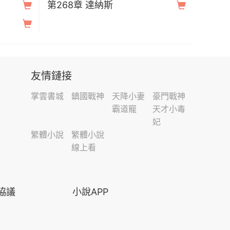
第268章 達納斯
友情鏈接
掌雲書城
鎮國戰神
天降小妻
豪門戰神
霸道寵
天才小毒
妃
繁體小說
繁體小說
線上看
協議
小說APP