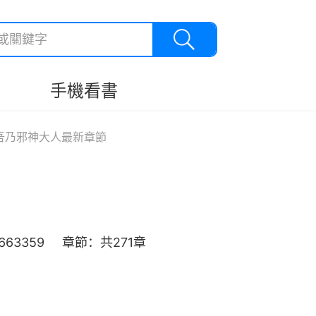
手機看書
吾乃邪神大人最新章節
63359
章節：共271章