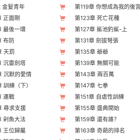
章 金髮青年
第119章 你想成為我的後
章 正面剛
第123章 死亡花種
章 最後一環
第127章 鯊池釣鯊-上
章 布防
第131章 劍拔弩張
章 天罰
第135章 爺爺
章 沉靈劍塔
第139章 無關可能
章 沉默的愛情
第143章 兩百萬
章 訓練（下）
第147章 七拳
章 連戰
第151章 自虐性訓練
章 尋求支援
第155章 盛典開始
章 剁魚大法
第159章 還有誰？
章 王位歸屬
第163章 奇葩的排名