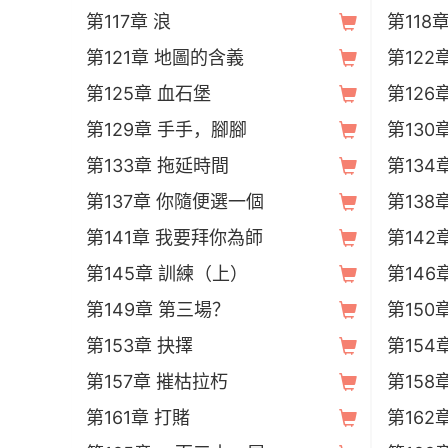
第117章 浪
第118
第121章 地圖的含義
第122
第125章 血石堡
第126
第129章 手手，腳腳
第130
第133章 拖延時間
第134
第137章 你隨便選一個
第138
第141章 我要拜你為師
第142
第145章 訓練（上）
第146
第149章 第三場？
第150
第153章 抉擇
第154
第157章 摧枯拉朽
第158
第161章 打賭
第162