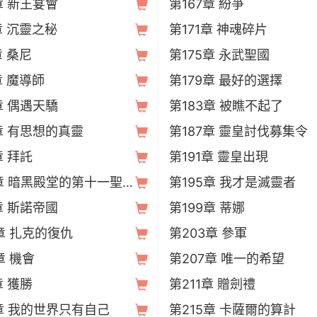
章 新王宴會
第167章 紛爭
章 沉靈之秘
第171章 神魂碎片
章 桑尼
第175章 永武聖國
章 魔導師
第179章 最好的選擇
章 偶遇天驕
第183章 被瞧不起了
章 有思想的真靈
第187章 靈皇討伐募集令
章 拜託
第191章 靈皇出現
第194章 暗黑殿堂的第十一聖騎
第195章 我才是滅靈者
章 斯諾帝國
第199章 蒂娜
章 扎克的復仇
第203章 參軍
章 機會
第207章 唯一的希望
章 獲勝
第211章 贈劍禮
4章 我的世界只有自己
第215章 卡薩爾的算計