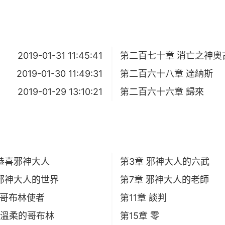
2019-01-31 11:45:41
第二百七十章 消亡之神奧
2019-01-30 11:49:31
第二百六十八章 達納斯
2019-01-29 13:10:21
第二百六十六章 歸來
 恭喜邪神大人
第3章 邪神大人的六武
 邪神大人的世界
第7章 邪神大人的老師
 哥布林使者
第11章 談判
 溫柔的哥布林
第15章 零