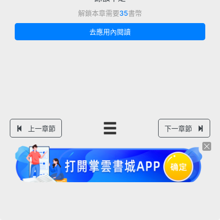
解鎖本章需要
35
書幣
去應用內閱讀
上一章節
下一章節