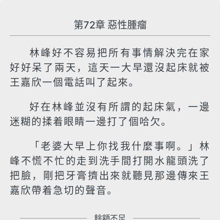
第72章 惡性腫瘤
林峰好不容易把所有事情解決完在家
好好呆了兩天，這天一大早還沒起床就被
王嘉欣一個電話叫了起來。
好在林峰並沒有所謂的起床氣，一邊
迷糊的揉着眼睛一邊打了個哈欠。
「老婆大早上你找我什麼事啊。」林
峰不慌不忙的走到洗手間打開水龍頭洗了
把臉，剛把牙膏擠出來就聽見那邊傳來王
嘉欣帶着急切的聲音。
餘額不足