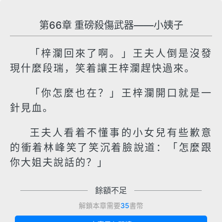
第66章 重磅殺傷武器——小姨子
「梓瀾回來了啊。」王夫人倒是沒發
現什麼段瑞，笑着讓王梓瀾趕快過來。
「你怎麼也在？」王梓瀾開口就是一
針見血。
王夫人看着不懂事的小女兒有些歉意
的衝着林峰笑了笑沉着臉說道：「怎麼跟
你大姐夫說話的？」
餘額不足
解鎖本章需要
35
書幣