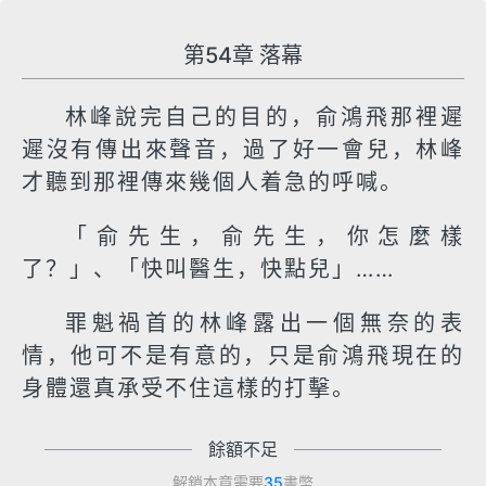
第54章 落幕
林峰說完自己的目的，俞鴻飛那裡遲
遲沒有傳出來聲音，過了好一會兒，林峰
才聽到那裡傳來幾個人着急的呼喊。
「俞先生，俞先生，你怎麼樣
了？」、「快叫醫生，快點兒」……
罪魁禍首的林峰露出一個無奈的表
情，他可不是有意的，只是俞鴻飛現在的
身體還真承受不住這樣的打擊。
餘額不足
解鎖本章需要
35
書幣