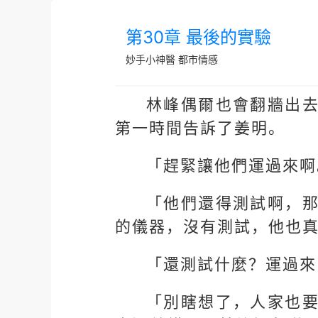
第30章 最後的實驗
妙手小神醫
都市情感
林峰偶爾也會翻牆出
第一時間告訴了姜明。
「趕緊讓他們運過來啊
「他們還得測試啊，
的儀器，沒有測試，他也
「還測試什麼？運過來
「別瞎想了，人家也