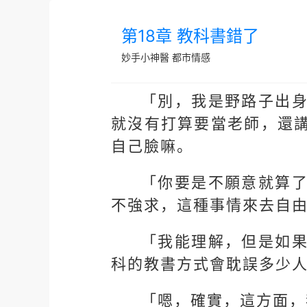
第18章 教科書錯了
妙手小神醫
都市情感
「別，我是野路子出
就沒有打算要當老師，還
自己臉嘛。
「你要是不願意就算
不強求，這種事情來去自
「我能理解，但是如
科的教書方式會耽誤多少
「嗯，確實，這方面，