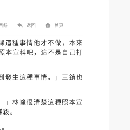
目錄
返回
首頁
課這種事情他才不做，本來
照本宣科吧，這不是自己打
到發生這種事情。」王鎮也
。」林峰很清楚這種照本宣
謀殺。
道。