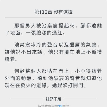
第136章 沒有選擇
那個男人被池梟宸提起來，腳都遠離
了地面，一張臉漲的通紅。
池梟宸冰冷的聲音以及狠厲的氣勢，
讓他說不出來話，他只有腳在地上不斷撲
騰着。
何歡整個人都貼在門上，小心得聽着
外面的動靜，聽到池梟宸的聲音就知道他
現在在發火的邊緣，她趕緊打開門。
餘額不足
解鎖本章需要
35
書幣