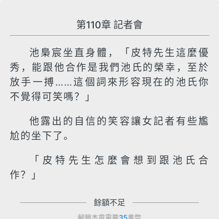
第110章 記者會
池梟宸坐直身體，「皮特先生這麼優
秀，能跟他合作是我們池氏的榮幸，至於
放手一搏……這個詞來形容現在的池氏你
不覺得可笑嗎？」
他露出的自信的笑容讓女記者有些尷
尬的坐下了。
「皮特先生怎麼會想到跟池氏合
作？」
餘額不足
解鎖本章需要
35
書幣