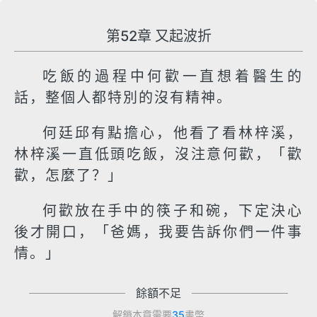
第52章 又起波折
吃飯的過程中何歡一直想着醫生的
話，整個人都特別的沒有精神。
何廷邱有點擔心，他看了看林梓溪，
林梓溪一直低頭吃飯，沒注意何歡，「歡
歡，怎麼了？」
何歡放在手中的筷子和碗，下定決心
後才開口，「爸媽，我要告訴你們一件事
情。」
餘額不足
解鎖本章需要
35
書幣