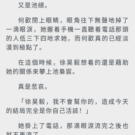
又是池總。
何歡閉上眼睛，眼角往下無聲地掉了
一滴眼淚，她握着手機一直聽着電話那頭
的人低三下四地求她，而何歡真的已經淡
漠到極點了。
在這個時候，徐昊毅想着的還是藉助
她的關係來攀上池梟宸。
真是悲哀。
「徐昊毅，我不會幫你的，造成今天
的結局完全是你自己活該！」
她掛上了電話，那滴眼淚流完之後也