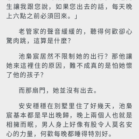
生讓我跟您說，如果您出去的話，每天晚
上六點之前必須回來。」
老管家的聲音緩緩的，聽得何歡卻心
驚肉跳，這算是什麼？
池梟宸居然不限制她的出行？那他讓
她來這裡住的原因，難不成真的是怕她懷
了他的孩子？
而那扇門，她並沒有出去。
安安穩穩在別墅里住了好幾天，池梟
宸基本都是早出晚歸，晚上兩個人也就是
相擁而眠，男人身上好像有股令人莫名安
心的力量，何歡每晚都睡得特別好。