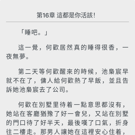
第16章 這都是你活該！
「睡吧。」
這一覺，何歡居然真的睡得很香，一
夜無夢。
第二天等何歡醒來的時候，池梟宸早
就不在了，傭人給何歡熱了早飯，並且告
訴她池梟宸去了公司。
何歡在別墅里待着一點意思都沒有，
她站在客廳猶豫了好一會兒，又站在別墅
的門口待了好半天，最後嘆了口氣，折身
往二樓走。那男人讓她在這裡安心住着，