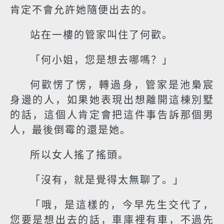
肯定不會允許她隨便出去的。
站在一樓的管家叫住了何歡。
「何小姐，您是想去哪嗎？」
何歡愣了愣，轉過身，管家是池梟宸
身邊的人，如果她表現出想離開這棟別墅
的話，這個人肯定會把這件事告訴那個男
人，最後倒霉的還是她。
所以女人搖了搖頭。
「沒有，就是覺得太無聊了。」
「哦，是這樣的，今早先生交代了，
您要是想出去的話，車庫裡有車，不過先