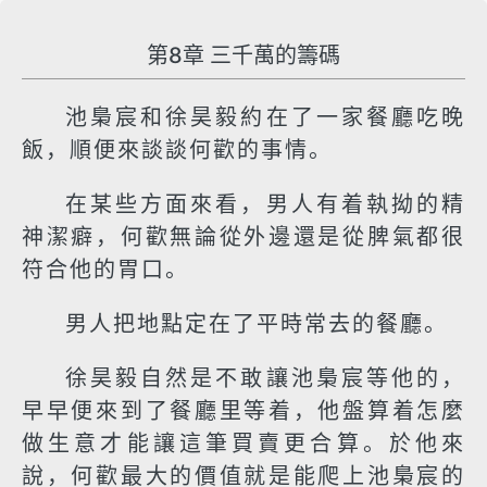
第8章 三千萬的籌碼
池梟宸和徐昊毅約在了一家餐廳吃晚
飯，順便來談談何歡的事情。
在某些方面來看，男人有着執拗的精
神潔癖，何歡無論從外邊還是從脾氣都很
符合他的胃口。
男人把地點定在了平時常去的餐廳。
徐昊毅自然是不敢讓池梟宸等他的，
早早便來到了餐廳里等着，他盤算着怎麼
做生意才能讓這筆買賣更合算。於他來
說，何歡最大的價值就是能爬上池梟宸的