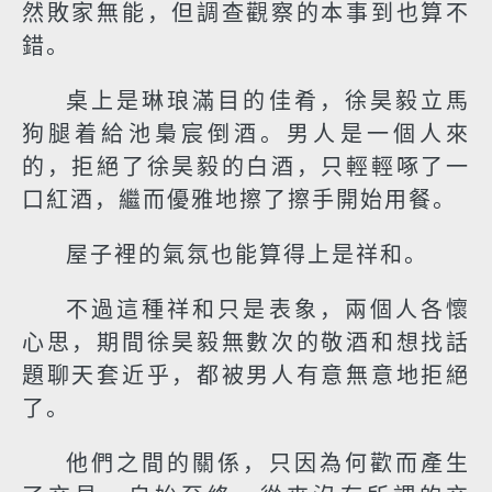
然敗家無能，但調查觀察的本事到也算不
錯。
桌上是琳琅滿目的佳肴，徐昊毅立馬
狗腿着給池梟宸倒酒。男人是一個人來
的，拒絕了徐昊毅的白酒，只輕輕啄了一
口紅酒，繼而優雅地擦了擦手開始用餐。
屋子裡的氣氛也能算得上是祥和。
不過這種祥和只是表象，兩個人各懷
心思，期間徐昊毅無數次的敬酒和想找話
題聊天套近乎，都被男人有意無意地拒絕
了。
他們之間的關係，只因為何歡而產生